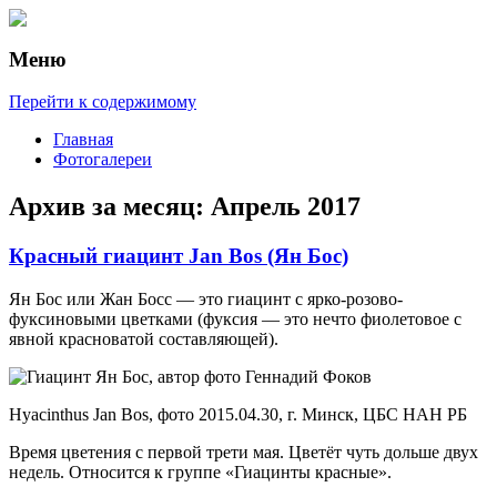
Меню
Рассказы о городах и странах
О путешествиях
Перейти к содержимому
Главная
Фотогалереи
Архив за месяц:
Апрель 2017
Красный гиацинт Jan Bos (Ян Бос)
Ян Бос или Жан Босс — это гиацинт с ярко-розово-
фуксиновыми цветками (фуксия — это нечто фиолетовое с
явной красноватой составляющей).
Hyacinthus Jan Bos, фото 2015.04.30, г. Минск, ЦБС НАН РБ
Время цветения с первой трети мая. Цветёт чуть дольше двух
недель. Относится к группе «Гиацинты красные».