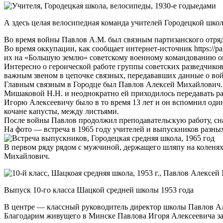
А здесь целая велосипедная команда учителей Городецкой шко
Во время войны Павлов А.М. был связным партизанского отряд
Во время оккупации, как сообщает интернет-источник https://pa
их на «Большую землю» советскому военному командованию о
Интересно о героической работе группы советских разведчиков
важным звеном в цепочке связных, передававших данные о вой
Главным связным в Городце был Павлов Алексей Михайлович. 
Мишаковой Н.Н. и неоднократно ей приходилось передавать р
Игорю Алексеевичу было в то время 13 лет и он вспомнил оди
кочане капусты, между листьями.
После войны Павлов продолжил преподавательскую работу, сна
На фото — встреча в 1965 году учителей и выпускников разны
В первом ряду рядом с мужчиной, держащего шляпу на коленя
Михайлович.
Выпуск 10-го класса Шацкой средней школы 1953 года
В центре — классный руководитель директор школы Павлов А
Благодарим живущего в Минске Павлова Игоря Алексеевича за