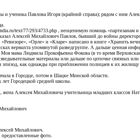
лы и ученика Павлова Игоря (крайний справа); рядом с ним Але
а.
ndia.ru/text/77/293/4733.php , неоценимую помощь «партизанам и
казал Алексей Михайлович Павлов, бывший до войны директор
 «Ревизоре», «Орле» и «Кларе» написано в книге «Хранить вечно
сках вермахта упомянутой разведгруппе. А дальше ценная инфо
Моя мама Людмила Прокофьевна Фокова (в то время Верховская)
азведывательные материалы или дальше по цепочке связных или
н эпизод, как однажды при приближении полицаев к их жилищу 
чала в Городце, потом в Шацке Минской области.
х лет Городецкой средней школы.
х, жена Алексея Михайловича учительница младших классов Нат
лексей Михайлович.
 предоставленные фото.