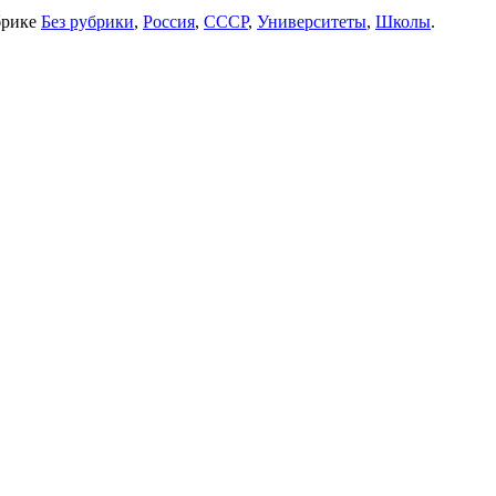
брике
Без рубрики
,
Россия
,
СССР
,
Университеты
,
Школы
.