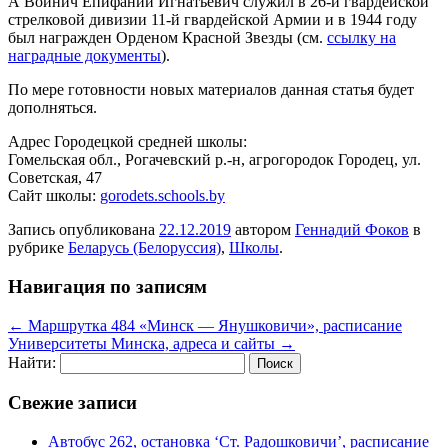
А Войнич Епифаний Игнатьевич служил в
26-й гвардейской
стрелковой дивизии 11-й гвардейской Армии и
в 1944 году
был награжден Орденом Красной Звезды (см.
ссылку на
наградные документы
).
По мере готовности новых материалов данная статья будет
дополняться.
Адрес Городецкой средней школы:
Гомельская обл., Рогачевский р.-н, агрогородок Городец, ул.
Советская, 47
Сайт школы:
gorodets.schools.by
Запись опубликована
22.12.2019
автором
Геннадий Фоков
в
рубрике
Беларусь (Белоруссия)
,
Школы
.
Навигация по записям
←
Маршрутка 484 «Минск — Янушковичи», расписание
Университеты Минска, адреса и сайты
→
Найти:
Свежие записи
Автобус 262, остановка ‘Ст. Радошковичи’, расписание