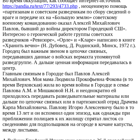
Во время оккупации, как сообщает интернет-источник
https://pandia.ru/text/77/293/4733.php
, неоценимую помощь
«партизанам и советским разведчикам по сбору сведений о
враге и передаче их на «Большую землю» советскому
военному командованию оказал Алексей Михайлович
Павлов, бывший до войны директором Городецкой СШ».
Интересно о героической работе группы советских
разведчиков «Ревизоре», «Орле» и «Кларе» написано в книге
«Хранить вечно» (Н. Дубовец, Д. Родинский, Минск, 1972 г.).
Городец был важным звеном в цепочке связных,
передававших данные о войсках вермахта упомянутой
разведгруппе. А дальше ценная информация передавалась в
центр.
Главным связным в Городце был Павлов Алексей
Михайлович. Моя мама Людмила Прокофьевна Фокова (в то
время Верховская) жила во время войны в Городце в семье
Павлова А.М. и Мишаковой Н.Н. и неоднократно ей
приходилось передавать разведывательные материалы или
дальше по цепочке связных или в партизанский отряд Драчева
Карпа Михайловича. Павлову Игорю Алексеевичу было в то
время 13 лет и он вспомнил один эпизод, как однажды при
приближении полицаев к их жилищу спрятал листок со
сведениями для подпольщиков на огороде в кочане капусты,
между листьями.