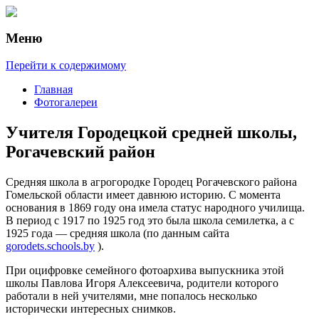
Меню
Рассказы о городах и странах
О путешествиях
Перейти к содержимому
Главная
Фотогалереи
Учителя Городецкой средней школы,
Рогачевский район
Средняя школа в агрогородке Городец Рогачевского района
Гомельской области имеет давнюю историю. С момента
основания в 1869 году она имела статус народного училища.
В период с 1917 по 1925 год это была школа семилетка, а с
1925 года — средняя школа (по данным сайта
gorodets.schools.by
).
При оцифровке семейного фотоархива выпускника этой
школы Павлова Игоря Алексеевича, родители которого
работали в ней учителями, мне попалось несколько
исторически интересных снимков.